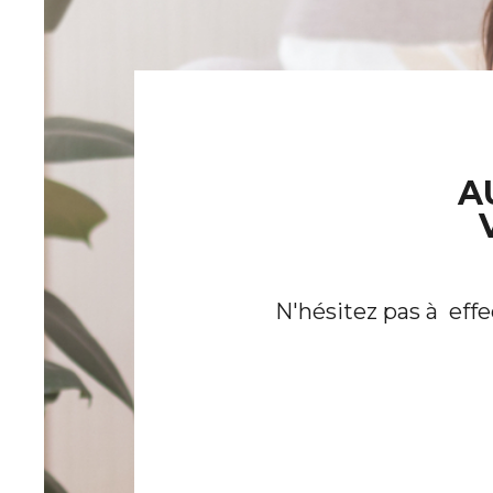
A
CE
N'hésitez pas à eff