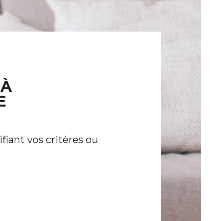
 À
E
iant vos critères ou