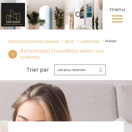
menu
Langue
Langue
fr
0
fr
Accueil
Agence immobiliere a Toulouse
Vente
Castelginest
Maison
Annonce(s) trouvée(s) selon vos
0
critères
Trier par
Les plus récentes