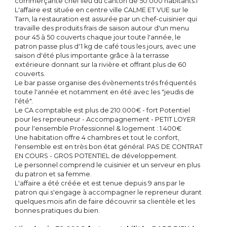
commerçante chef lieu du canton de 50.000 habitants.l
L'affaire est située en centre ville CALME ET VUE sur le
Tarn, la restauration est assurée par un chef-cuisinier qui
travaille des produits frais de saison autour d'un menu
pour 45 à 50 couverts chaque jour toute l'année, le
Bilan
patron passe plus d'1 kg de café tous les jours, avec une
ÉNERGÉTIQUE
saison d'été plus importante grâce à la terrasse
extérieure donnant sur la rivière et offrant plus de 60
couverts.
Le bar passe organise des évènements trés fréquentés
toute l'année et notamment en été avec les "jeudis de
l'été".
Le CA comptable est plus de 210.000€ - fort Potentiel
pour les repreuneur - Accompagnement - PETIT LOYER
pour l'ensemble Professionnel & logement : 1.400€
Une habitation offre 4 chambres et tout le confort,
l'ensemble est en très bon état général. PAS DE CONTRAT
EN COURS - GROS POTENTIEL de développement.
Le personnel comprend le cuisinier et un serveur en plus
du patron et sa femme.
L'affaire a été créée et est tenue depuis 9 ans par le
patron qui s'engage à accompagner le repreneur durant
quelques mois afin de faire découvrir sa clientèle et les
bonnes pratiques du bien.