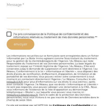
Message
*
* Champs obligatoires
J'ai pris connaissance de la Politique de confidentialité et des
informations relatives au traitement de mes données personnelles **
envoyer
Les informations recueillies sur ce formulaire sont enregistrées dans un fichier
informatisé par La Boite Immo agissant comme Sous-traitant du traitement
pour la gestion de la clientèle/prospects de l'Agence / du Réseau qui reste
Responsable du Traitement de vos Données personnelles. La base légale du
traitement repose sur l'intérêt légitime de l'Agence / du Réseau. Elles sont
conservées jusqu'à demande de suppression et sont destinées à l'Agence / au
Réseau. Conformément à la loi « informatique et libertés », vous disposez des
droits d’accès, de rectification, d’effacement, d’opposition, de limitation et de
portabilité de vos données. Vous pouvez retirer votre consentement à tout
moment en contactant directement l’Agence / Le Réseau. Consultez le site
https://cnil.fr/fr
pour plus d’informations sur vos droits. Si vous estimez, après
avoir contacté l'Agence / le Réseau, que vos droits « Informatique et Libertés »
ne sont pas respectés, vous pouvez adresser une réclamation à la CNIL. Nous
vous informons de l’existence de la liste d'opposition au démarchage
téléphonique « Bloctel », sur laquelle vous pouvez vous inscrire ici :
https://www.bloctel.gouv.fr
. Dans le cadre de la protection des Données
personnelles, nous vous invitons à ne pas inscrire de Données sensibles dans le
champ de saisie libre.
Ce site est protégé par reCAPTCHA, les
Politiques de Confidentialité
et es