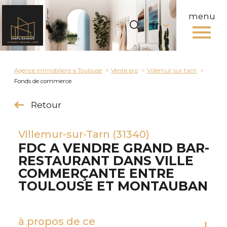
menu
Langue
Langue
fr
0
fr
Accueil
Agence immobiliere a Toulouse
Vente pro
Villemur sur tarn
Fonds de commerce
Retour
Villemur-sur-Tarn (31340)
FDC A VENDRE GRAND BAR-
RESTAURANT DANS VILLE
COMMERÇANTE ENTRE
TOULOUSE ET MONTAUBAN
à propos de ce